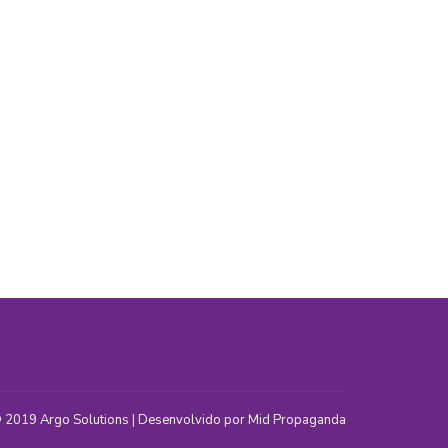
 2019
Argo Solutions
| Desenvolvido por
Mid Propaganda