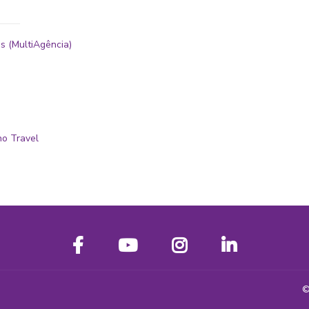
s (MultiAgência)
no Travel
©