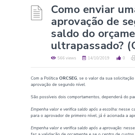
Como enviar uma
aprovação de se
saldo do orçame
ultrapassado? 
566 views
14/10/2019
0
Com a Política
ORCSEG
, se o valor da sua solicitaçã
aprovação de segundo nível.
São possíveis dois comportamentos, dependerá do par
Empenha valor e verifica saldo após a escolha:
nesse ca
para o aprovador de primeiro nível, já é acionada a a
Empenha valor e verifica saldo após a aprovação:
nesse
faz a validação de orçamente e se o centro de custos