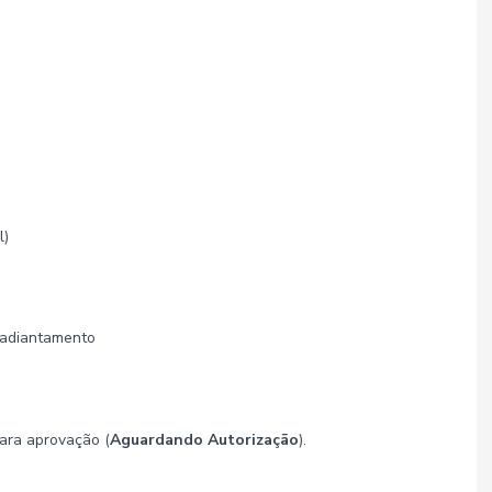
l)
 adiantamento
ra aprovação (
Aguardando Autorização
).