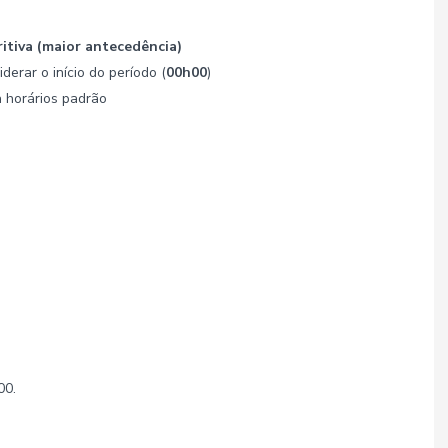
ritiva (maior antecedência)
derar o início do período (
00h00
)
a horários padrão
00.