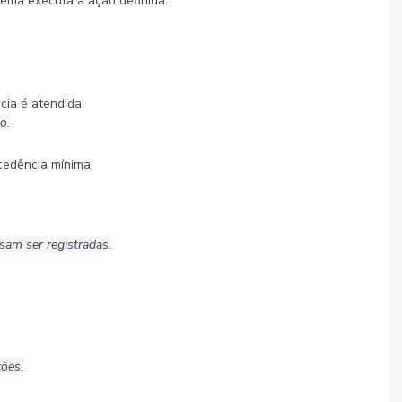
tema executa a ação definida.
ia é atendida.
o.
cedência mínima.
sam ser registradas.
ções.