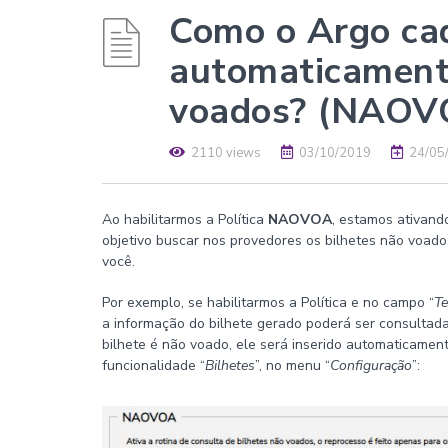
Como o Argo ca
automaticamente
voados? (NAOV
2110 views
03/10/2019
24/05
Ao habilitarmos a Política
NAOVOA
, estamos ativand
objetivo buscar nos provedores os bilhetes não voado
você.
Por exemplo, se habilitarmos a Política e no campo “
T
a informação do bilhete gerado poderá ser consultada 
bilhete é não voado, ele será inserido automaticament
funcionalidade “
Bilhetes
”, no menu “
Configuração
”: