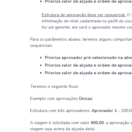
Prioriza valor de alçada e ordem de aprov
Estrutura de aprovação deve ser sequencial.
O s
informação de nível cadastrada no perfil do usu
for um gerente, ele será o aprovador mesmo co
Para os parâmetros abaixo, teremos alguns comportam
sequenciais:
Prioriza aprovador pré-selecionado na abe
Prioriza valor de alçada e ordem de aprov
Prioriza valor de alçada e ordem de aprov
Teremos o seguinte fluxo:
Exemplo com aprovações
Únicas
:
Estrutura com três aprovadores:
Aprovador 1
– 200,0
A viagem é solicitada com valor
600,00
, a aprovação 
viagem seja acima da alçada dele).