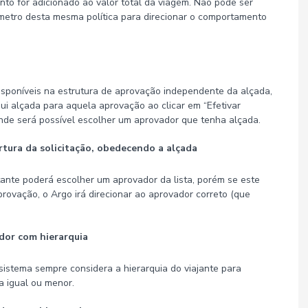
nto for adicionado ao valor total da viagem. Não pode ser
râmetro desta mesma política para direcionar o comportamento
isponíveis na estrutura de aprovação independente da alçada,
i alçada para aquela aprovação ao clicar em “Efetivar
 onde será possível escolher um aprovador que tenha alçada.
rtura da solicitação, obedecendo a alçada
itante poderá escolher um aprovador da lista, porém se este
rovação, o Argo irá direcionar ao aprovador correto (que
ador com hierarquia
istema sempre considera a hierarquia do viajante para
a igual ou menor.