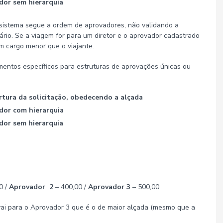
ador sem hierarquia
istema segue a ordem de aprovadores, não validando a
ário. Se a viagem for para um diretor e o aprovador cadastrado
m cargo menor que o viajante.
entos específicos para estruturas de aprovações únicas ou
rtura da solicitação, obedecendo a alçada
ador com hierarquia
ador sem hierarquia
0 /
Aprovador 2
– 400,00 /
Aprovador 3
– 500,00
vai para o Aprovador 3 que é o de maior alçada (mesmo que a