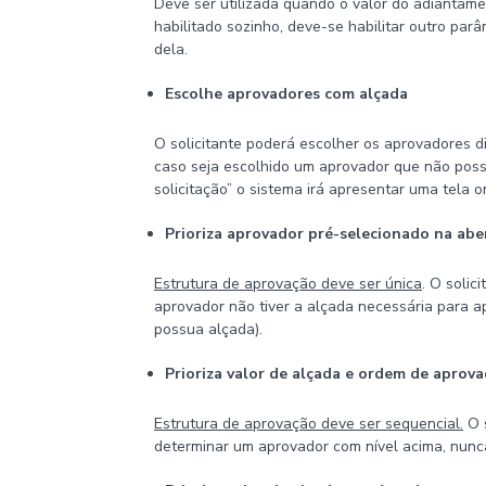
Deve ser utilizada quando o valor do adiantame
habilitado sozinho, deve-se habilitar outro pa
dela.
Escolhe aprovadores com alçada
O solicitante poderá escolher os aprovadores d
caso seja escolhido um aprovador que não possu
solicitação” o sistema irá apresentar uma tela
Prioriza aprovador pré-selecionado na abe
Estrutura de aprovação deve ser única
. O solic
aprovador não tiver a alçada necessária para ap
possua alçada).
Prioriza valor de alçada e ordem de aprov
Estrutura de aprovação deve ser sequencial.
O s
determinar um aprovador com nível acima, nunc