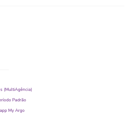
s (MultiAgência)
eríodo Padrão
o app My Argo