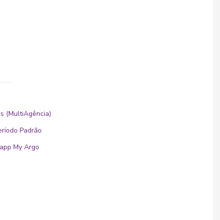
s (MultiAgência)
eríodo Padrão
o app My Argo